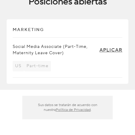
Posiciones abiertas
MARKETING
Social Media Associate (Part-Time,
APLICAR
Maternity Leave Cover)
US
Part-time
Sus datos se tratarán de acuerdo con
nuestra
Política de Privacidad
.